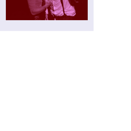
l'équipe
Matthias Fortune Droulers
Mise en scène et #LeComte
Anne-Sophie Liban
Mise en scène et #LaMarquise
Julie Brochen
Collaboration artistique
Cynthia Lhopitallier
Créatrice lumières
Marion de Villechabrolle
Scénographe
Audrey Belin