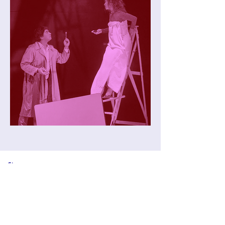
l'équipe
Ivan Herbez
Mise en scène et interprétation
Eurydice El-etr
Mise en scène et interprétation
Cynthia Lhopitallier